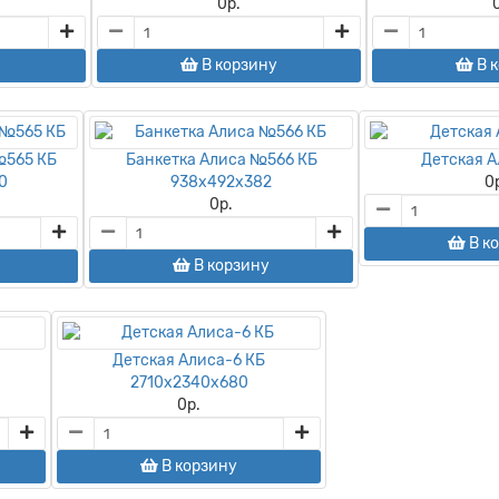
0
р.
В корзину
В 
№565 КБ
Банкетка Алиса №566 КБ
Детская А
0
938х492х382
0
0
р.
В к
В корзину
Детская Алиса-6 КБ
2710х2340х680
0
р.
В корзину