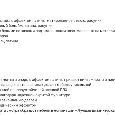
елый» с эффектом патины, матированное стекло, рисунки
овый белый», патина, рисунки
 с белыми вставками под эмаль, ножки пластмассовые на металл
даров
ль, патина
лементы и опоры с эффектом патины придают винтажности и под
а фасадах и столешницах делает мебель уникальной
очной износоустойчивой пленкой ПВХ
благодаря надежной скрытой фурнитуре
у закрыванию дверей
педическим эффектом
та смотра образцов мебели в номинации «Лучшая дизайнерская