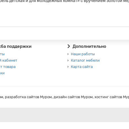
бель детская и для молодежных комнат» с вручением золотой ме
ба поддержки
Дополнительно
кты
Наши работы
й кабинет
Каталог мебели
т товара
Карта сайта
дки