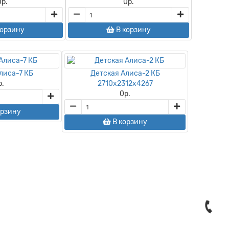
0
р.
0
р.
корзину
В корзину
лиса-7 КБ
Детская Алиса-2 КБ
р.
2710х2312х4267
0
р.
орзину
В корзину