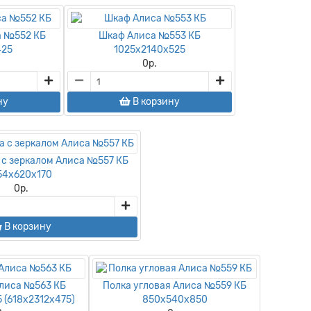
а №552 КБ
Шкаф Алиса №553 КБ
425
1025х2140х525
0
р.
ну
В корзину
 с зеркалом Алиса №557 КБ
54х620х170
0
р.
В корзину
Алиса №563 КБ
Полка угловая Алиса №559 КБ
 (618х2312х475)
850х540х850