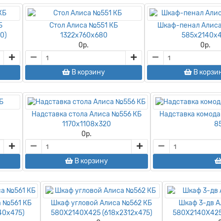
Б
Стол Алиса №551 КБ
Шкаф-пенал Алис
0)
1322х760х680
585х2140х
0
р.
0
р.
В корзину
В корзи
Надставка стола Алиса №556 КБ
Надставка комода
1170х1108х320
8
0
р.
В корзину
а №561 КБ
Шкаф угловой Алиса №562 КБ
Шкаф 3-дв 
40х475)
580Х2140Х425 (618х2312х475)
580Х2140Х425