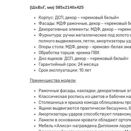
(ШхВхГ, мм)
585х2140х425
Корпус: ДСП, декор – «кремовый белый»
Фасады: МДФ рамочные, декор – «кремовый б
Декоративные элементы: МДФ, декор – «крем
Фурнитура: ручки металлические под золото
полного выдвижения, петли, амортизаторы у
Опоры стола: МДФ, декор – кремово-белая эма
Обработка торцов: кромка ПВХ
Дно ящиков: ДСП, декор – «кремовый белый»
Гарантийный срок: 24 месяца
Срок эксплуатации: 10 лет
Преимущества модели
Рамочные фасады, накладки, декоративные э
Классическая роспись из цветов и бабочек н
Столешница и крышка комода облицованы пр
Ящики выдвигаются практически бесшумно, 
Амортизаторы ударов способствуют плавном
Ламели в основании кровати обладают орто
Мебель «Алиса» награждена Дипломом лауреа