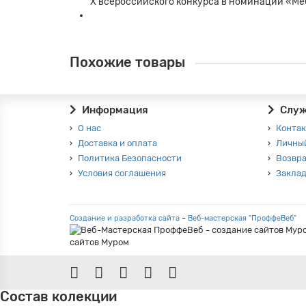
Х всероссийского конкурса в номинации «Ме
Похожие товары
Информация
Служ
О нас
Конта
Доставка и оплата
Личны
Политика Безопасности
Возвра
Условия соглашения
Закла
-
Создание и разработка сайта
Веб-мастерская "ПроффеВеб"
Состав колекции