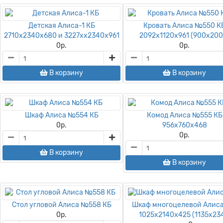
Детская Алиса-1 КБ
Кровать Алиса №550 К
2710х2340х680 и 3227хх2340х961
2092х1120х961 (900х200
0
р.
0
р.
В корзину
В корзину
Шкаф Алиса №554 КБ
Комод Алиса №555 КБ
0
р.
956х760х468
0
р.
В корзину
В корзину
Стол угловой Алиса №558 КБ
Шкаф многоцелевой Алис
0
р.
1025х2140х425 (1135х23