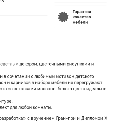
25
Гарантия
качества
мебели
н светлым декором, цветочными рисунками и
и в сочетании с любимым мотивом детского
рон и карнизов в наборе мебели не перегружают
ото со вставками молочно-белого цвета идеально
итуре.
лект для любой комнаты.
разработка» с вручением Гран-при и Дипломом Х