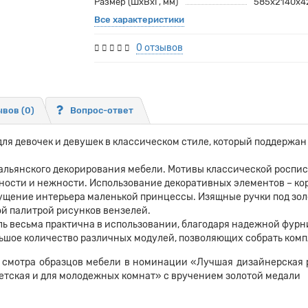
Размер (ШхВхГ, мм)
585х2140х4
Все характеристики
0 отзывов
вов (0)
Вопрос-ответ
для девочек и девушек в классическом стиле, который поддержа
альянского декорирования мебели. Мотивы классической роспис
ности и нежности. Использование декоративных элементов – ко
щущение интерьера маленькой принцессы. Изящные ручки под зол
ой палитрой рисунков вензелей.
ль весьма практична в использовании, благодаря надежной фурн
ьшое количество различных модулей, позволяющих собрать комп
смотра образцов мебели в номинации «Лучшая дизайнерская 
етская и для молодежных комнат» с вручением золотой медали