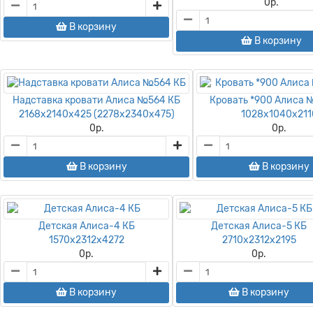
0
р.
В корзину
В корзину
Надставка кровати Алиса №564 КБ
Кровать *900 Алиса 
2168х2140х425 (2278х2340х475)
1028х1040х211
0
р.
0
р.
В корзину
В корзину
Детская Алиса-4 КБ
Детская Алиса-5 КБ
1570х2312х4272
2710х2312х2195
0
р.
0
р.
В корзину
В корзину