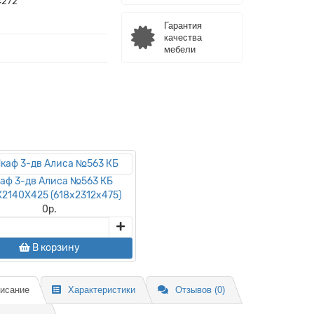
4272
Гарантия
качества
мебели
аф 3-дв Алиса №563 КБ
2140Х425 (618х2312х475)
0
р.
В корзину
исание
Характеристики
Отзывов (0)