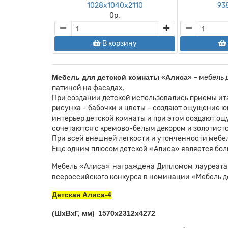
1028х1040х2110
93
0
р.
В корзину
Мебель для детской комнаты «Алиса»
– мебель 
патиной на фасадах.
При создании детской использовались приемы ит
рисунка – бабочки и цветы – создают ощущение ю
интерьер детской комнаты и при этом создают о
сочетаются с кремово-белым декором и золотист
При всей внешней легкости и утонченности мебе
Еще одним плюсом детской «Алиса» является бол
Мебель «Алиса» награждена Дипломом лауреата 
всероссийского конкурса в номинации «Мебель д
Детская Алиса-4
(ШхВхГ, мм)
1570х2312х4272