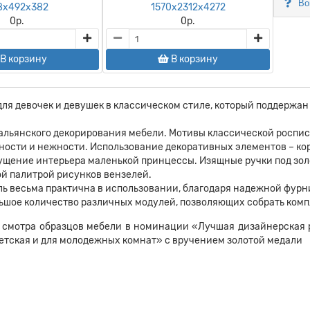
Во
8х492х382
1570х2312х4272
0
р.
0
р.
В корзину
В корзину
для девочек и девушек в классическом стиле, который поддержа
альянского декорирования мебели. Мотивы классической роспис
ности и нежности. Использование декоративных элементов – ко
щущение интерьера маленькой принцессы. Изящные ручки под зол
ой палитрой рисунков вензелей.
ль весьма практична в использовании, благодаря надежной фурн
ьшое количество различных модулей, позволяющих собрать комп
смотра образцов мебели в номинации «Лучшая дизайнерская 
етская и для молодежных комнат» с вручением золотой медали