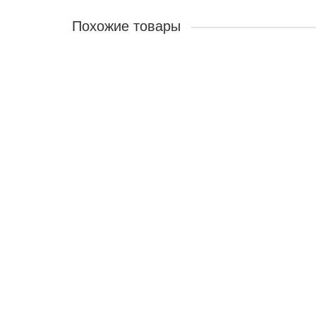
Похожие товары
Детская Алиса-5 КБ
0р.
В корзину
Детская Алиса-6 КБ
0р.
В корзину