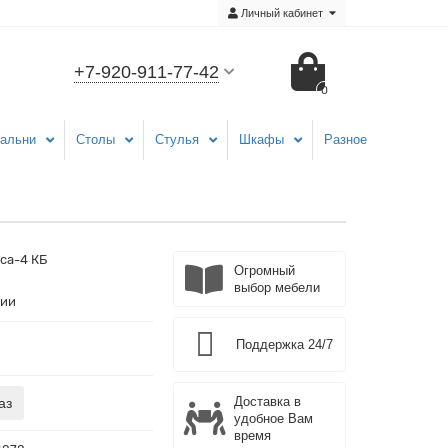
Личный кабинет
+7-920-911-77-42
0
альни
Столы
Стулья
Шкафы
Разное
са-4 КБ
Огромный
выбор мебели
чии
Поддержка 24/7
Доставка в
аз
удобное Вам
время