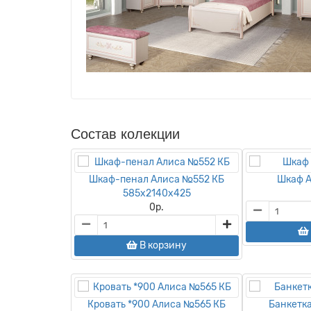
Состав колекции
Шкаф-пенал Алиса №552 КБ
Шкаф А
585х2140х425
0
р.
В корзину
Кровать *900 Алиса №565 КБ
Банкетк