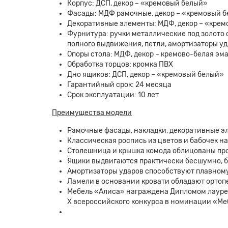
Корпус: ДСП, декор – «кремовый белый»
Фасады: МДФ рамочные, декор – «кремовый б
Декоративные элементы: МДФ, декор – «крем
Фурнитура: ручки металлические под золото
полного выдвижения, петли, амортизаторы у
Опоры стола: МДФ, декор – кремово-белая эма
Обработка торцов: кромка ПВХ
Дно ящиков: ДСП, декор – «кремовый белый»
Гарантийный срок: 24 месяца
Срок эксплуатации: 10 лет
Преимущества модели
Рамочные фасады, накладки, декоративные э
Классическая роспись из цветов и бабочек н
Столешница и крышка комода облицованы пр
Ящики выдвигаются практически бесшумно, 
Амортизаторы ударов способствуют плавном
Ламели в основании кровати обладают орто
Мебель «Алиса» награждена Дипломом лауреа
Х всероссийского конкурса в номинации «Ме