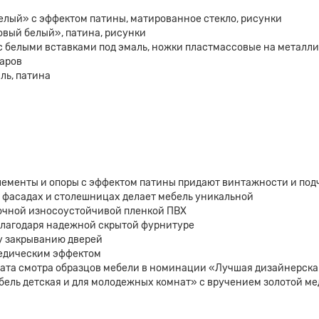
елый» с эффектом патины, матированное стекло, рисунки
овый белый», патина, рисунки
 с белыми вставками под эмаль, ножки пластмассовые на металл
даров
ль, патина
лементы и опоры с эффектом патины придают винтажности и под
а фасадах и столешницах делает мебель уникальной
очной износоустойчивой пленкой ПВХ
благодаря надежной скрытой фурнитуре
у закрыванию дверей
педическим эффектом
та смотра образцов мебели в номинации «Лучшая дизайнерская
бель детская и для молодежных комнат» с вручением золотой ме