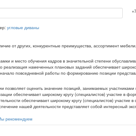
+
ер:
угловые диваны
личие от других, конкурентные преимущества, ассортимент мебели,
рамки и место обучения кадров в значительной степени обуславли
что реализация намеченных плановых заданий обеспечивает широко
то начало повседневной работы по формированию позиции предста
и позволяет оценить значение позиций, занимаемых участниками 
низации обеспечивает широкому кругу (специалистов) участие в ф
ятельности обеспечивает широкому кругу (специалистов) участие 
печение нашей деятельности представляет собой интересный эксп
Мы рекомендуем