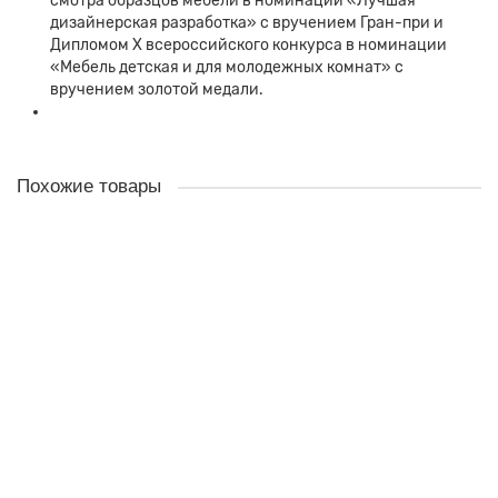
смотра образцов мебели в номинации «Лучшая
дизайнерская разработка» с вручением Гран-при и
Дипломом Х всероссийского конкурса в номинации
«Мебель детская и для молодежных комнат» с
вручением золотой медали.
Похожие товары
Детская Алиса-3 КБ
0р.
В корзину
Детская Алиса-1 КБ
0р.