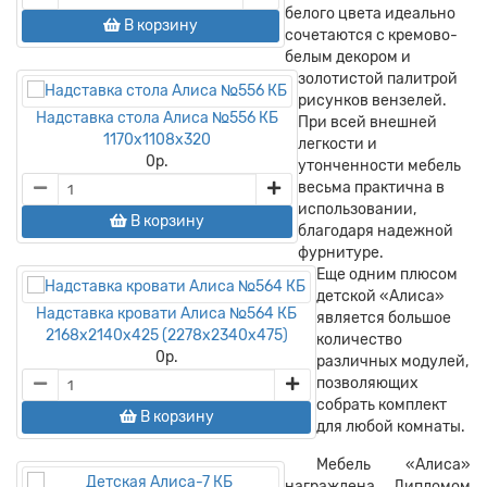
белого цвета идеально
В корзину
сочетаются с кремово-
белым декором и
золотистой палитрой
рисунков вензелей.
Надставка стола Алиса №556 КБ
При всей внешней
1170х1108х320
легкости и
0
р.
утонченности мебель
весьма практична в
использовании,
В корзину
благодаря надежной
фурнитуре.
Еще одним плюсом
детской «Алиса»
Надставка кровати Алиса №564 КБ
является большое
2168х2140х425 (2278х2340х475)
количество
0
р.
различных модулей,
позволяющих
собрать комплект
В корзину
для любой комнаты.
Мебель «Алиса»
награждена Дипломом