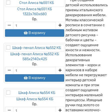
При создании
детской использовались
Стол Алиса №551 КБ
приемы итальянского
1322х760х680
декорирования мебели.
0
р.
Мотивы классической
росписи в сочетании с
любимым мотивом
В корзину
детского рисунка –
бабочки и цветы –
создают ощущение
юности и нежности.
Шкаф-пенал Алиса №552 КБ
Использование
585х2140х425
декоративных
0
р.
элементов – корон и
карнизов в наборе
мебели не перегружают
В корзину
интерьер детской
комнаты и при этом
создают ощущение
интерьера маленькой
Шкаф Алиса №554 КБ
принцессы. Изящные
0
р.
ручки под золото со
вставками молочно-