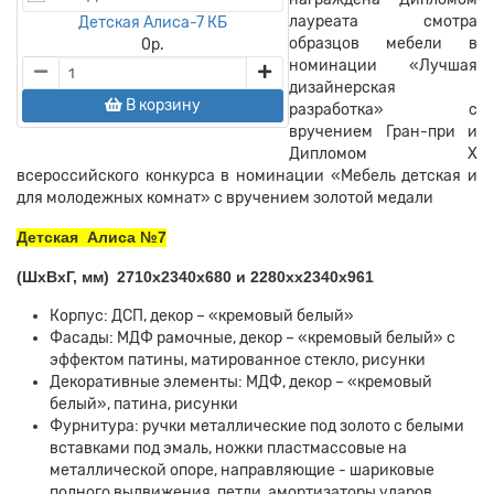
лауреата смотра
Детская Алиса-7 КБ
образцов мебели в
0
р.
номинации «Лучшая
дизайнерская
В корзину
разработка» с
вручением Гран-при и
Дипломом Х
всероссийского конкурса в номинации «Мебель детская и
для молодежных комнат» с вручением золотой медали
Детская Алиса №7
(ШхВхГ, мм)
2710х2340х680 и 2280хх2340х961
Корпус: ДСП, декор – «кремовый белый»
Фасады: МДФ рамочные, декор – «кремовый белый» с
эффектом патины, матированное стекло, рисунки
Декоративные элементы: МДФ, декор – «кремовый
белый», патина, рисунки
Фурнитура: ручки металлические под золото с белыми
вставками под эмаль, ножки пластмассовые на
металлической опоре, направляющие - шариковые
полного выдвижения, петли, амортизаторы ударов