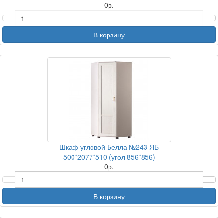
0
р.
В корзину
Шкаф угловой Белла №243 ЯБ
500*2077*510 (угол 856*856)
0
р.
В корзину