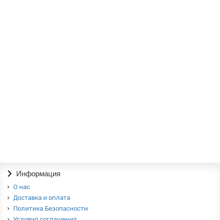
Шкаф ШК-2832 Мелисса
0р.
В корзину
Шкаф ШК-2833 Мелисса
0р.
В корзину
Информация
О нас
Доставка и оплата
Политика Безопасности
Условия соглашения