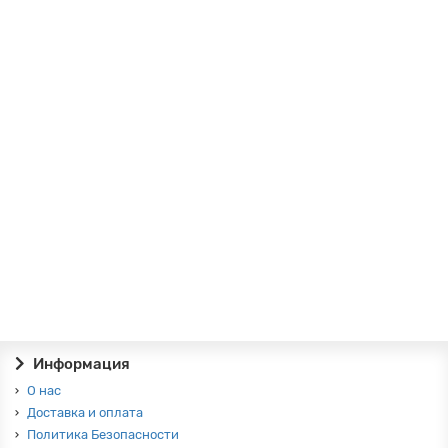
Шкаф ШК-2823 Мелисса
0р.
В корзину
Шкаф ШК-2824 Мелисса
0р.
В корзину
Информация
О нас
Доставка и оплата
Политика Безопасности