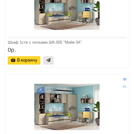
Шкаф 1ств с полками ШК-005 "Мийя-3А"
0р.
В корзину