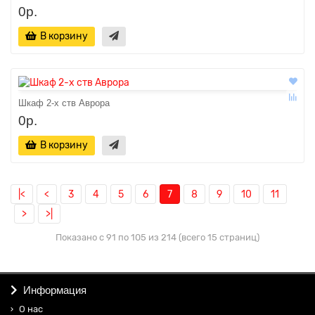
0р.
В корзину
Шкаф 2-х ств Аврора
0р.
В корзину
|<
<
3
4
5
6
7
8
9
10
11
>
>|
Показано с 91 по 105 из 214 (всего 15 страниц)
Информация
О нас