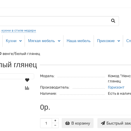
:
кухни в стиле модерн
Кухни
Мягкая мебель
Наша мебель
Прихожие
Сп
Ф венге/белый глянец
лый глянец
Модель:
Комод "Ненс
глянец
Производитель:
Горизонт
Наличие:
Есть в нали
0р.
В корзину
Быстрый зак