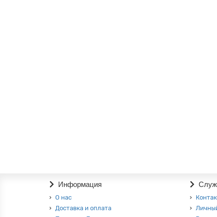
Гостиная Ненси-3+Комод+Стеллаж
0р.
В корзину
Гостиная Ненси-3+Комод Капучино глянец
0р.
В корзину
Информация
Служ
О нас
Конта
Доставка и оплата
Личны