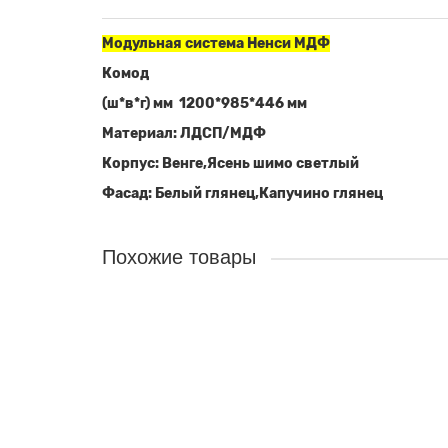
Модульная система Ненси МДФ
Комод
(ш*в*г) мм 1200*985*446 мм
Материал: ЛДСП/МДФ
Корпус: Венге,Ясень шимо светлый
Фасад: Белый глянец,Капучино глянец
Похожие товары
Шкаф для одежды 2-х ств "Ненси"
0р.
В корзину