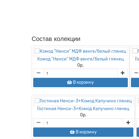
Состав колекции
Комод "Ненси" МДФ венге/белый глянец
Г
0
р.
В корзину
Гостиная Ненси-3+Комод Капучино глянец
0
р.
В корзину