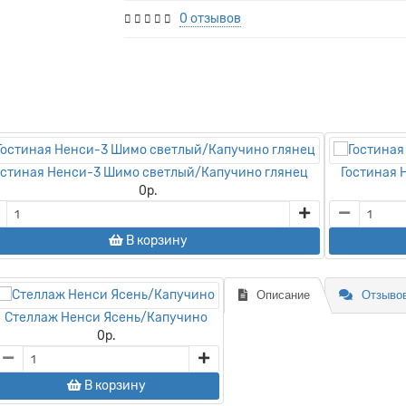
0 отзывов
остиная Ненси-3 Шимо светлый/Капучино глянец
Гостиная
0
р.
В корзину
Описание
Отзывов
Стеллаж Ненси Ясень/Капучино
0
р.
В корзину