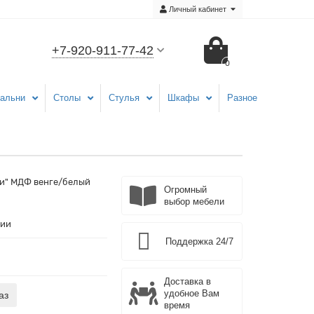
Личный кабинет
+7-920-911-77-42
0
альни
Столы
Стулья
Шкафы
Разное
и" МДФ венге/белый
Огромный
выбор мебели
чии
Поддержка 24/7
Доставка в
удобное Вам
аз
время